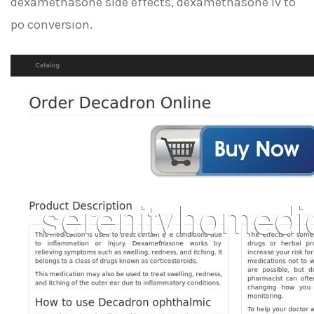
dexamethasone side effects, dexamethasone iv to
po conversion.